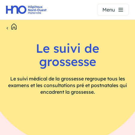
Panneau de gestion des cookies
Menu
Aller
au
Fil
contenu
principal
Le suivi de
d'Ariane
grossesse
Le suivi médical de la grossesse regroupe tous les
examens et les consultations pré et postnatales qui
encadrent la grossesse.