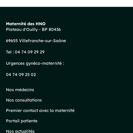
Maternité des HNO
Plateau d'Ouilly - BP 80436
Pied
69655 Villefranche-sur-Saône
de
page
Tel :
04 74 09 29 29
Urgences gynéco-maternité :
04 74 09 25 02
Nos médecins
Nos consultations
Premier contact avec la maternité
Portail patiente
Nos actualités