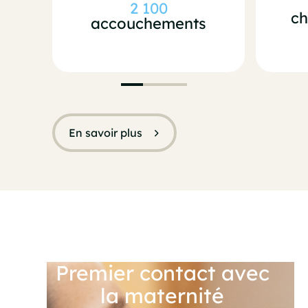
2 100
ch
accouchements
En savoir plus
Premier contact avec
la maternité