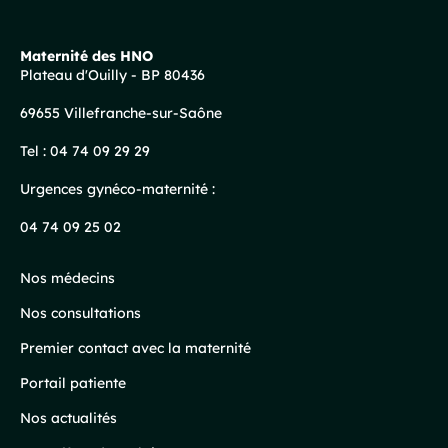
Maternité des HNO
Plateau d'Ouilly - BP 80436
Pied
69655 Villefranche-sur-Saône
de
page
Tel :
04 74 09 29 29
Urgences gynéco-maternité :
04 74 09 25 02
Nos médecins
Nos consultations
Premier contact avec la maternité
Portail patiente
Nos actualités